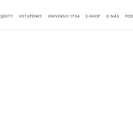
OJEKTY
VSTUPENKY
UNIVERSO 1704
E-SHOP
O NÁS
POD