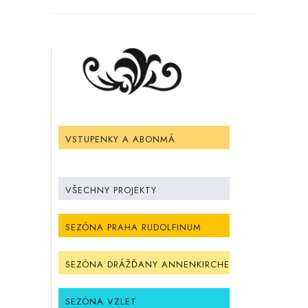
VSTUPENKY A ABONMÁ
VŠECHNY PROJEKTY
SEZÓNA PRAHA RUDOLFINUM
SEZÓNA DRÁŽĎANY ANNENKIRCHE
SEZÓNA VZLET