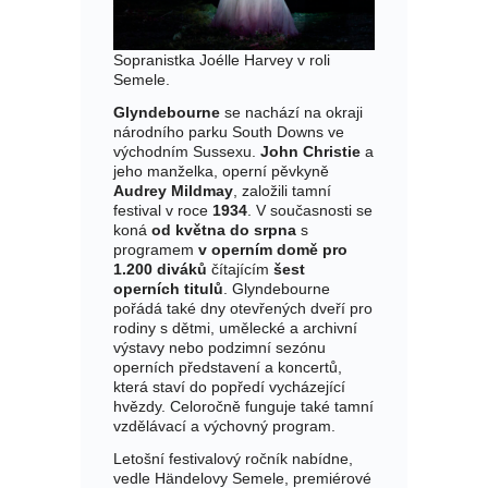
Sopranistka Joélle Harvey v roli
Semele.
Glyndebourne
se nachází na okraji
národního parku South Downs ve
východním Sussexu.
John Christie
a
jeho manželka, operní pěvkyně
Audrey Mildmay
, založili tamní
festival v roce
1934
. V současnosti se
koná
od května do srpna
s
programem
v operním domě pro
1.200 diváků
čítajícím
šest
operních titulů
. Glyndebourne
pořádá také dny otevřených dveří pro
rodiny s dětmi, umělecké a archivní
výstavy nebo podzimní sezónu
operních představení a koncertů,
která staví do popředí vycházející
hvězdy. Celoročně funguje také tamní
vzdělávací a výchovný program.
Letošní festivalový ročník nabídne,
vedle Händelovy Semele, premiérové