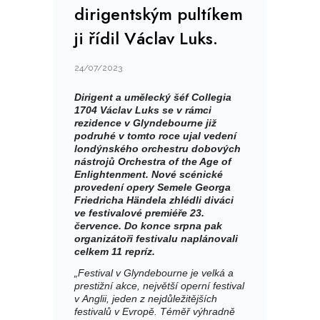
dirigentským pultíkem
ji řídil Václav Luks.
24/07/2023
Dirigent a umělecký šéf Collegia
1704 Václav Luks se v rámci
rezidence v Glyndebourne již
podruhé v tomto roce ujal vedení
londýnského orchestru dobových
nástrojů Orchestra of the Age of
Enlightenment. Nové scénické
provedení opery Semele Georga
Friedricha Händela zhlédli diváci
ve festivalové premiéře 23.
července. Do konce srpna pak
organizátoři festivalu naplánovali
celkem 11 repríz.
„Festival v Glyndebourne je velká a
prestižní akce, největší operní festival
v Anglii, jeden z nejdůležitějších
festivalů v Evropě. Téměř výhradně