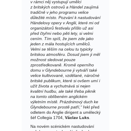
v rámci něj vystupují umělci
z britských ostrovů a Händel zaujímá
tradičně v jeho programu velice
důležité místo. Pozvání k nastudování
Händelovy opery v Anglii, které mi od
organizátorů festivalu přišlo už asi
před čtyřmi nebo pěti lety, si velmi
cením. Tím spíš, že jsem zde jako
jeden z mála hostujících umělců.
Velmi se těším na celou tu typicky
britskou atmosféru. Dosud jsem ji měl
možnost sledovat pouze
zprostředkovaně. Kromě operního
domu v Glyndebourne ji vytváří také
velice kultivované, vzdělané, náročné
britské publikum, které si ovšem umí i
užít života a vychutnává si nejen
kvalitní hudbu, ale také třeba piknik
na tomto oblíbeném anglickém
výletním místě. Prázdninový duch ke
Glyndebourne prostě patří,“
řekl před
odletem do Anglie dirigent a umělecký
šéf Collegia 1704,
Václav Luks
.
Na novém scénickém nastudování