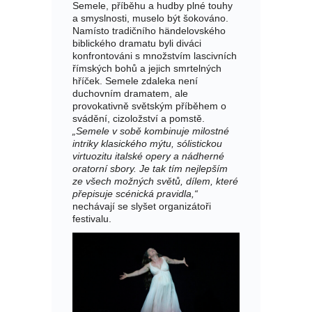
Semele, příběhu a hudby plné touhy
a smyslnosti, muselo být šokováno.
Namísto tradičního händelovského
biblického dramatu byli diváci
konfrontováni s množstvím lascivních
římských bohů a jejich smrtelných
hříček. Semele zdaleka není
duchovním dramatem, ale
provokativně světským příběhem o
svádění, cizoložství a pomstě.
„Semele v sobě kombinuje milostné
intriky klasického mýtu, sólistickou
virtuozitu italské opery a nádherné
oratorní sbory. Je tak tím nejlepším
ze všech možných světů, dílem, které
přepisuje scénická pravidla,“
nechávají se slyšet organizátoři
festivalu.