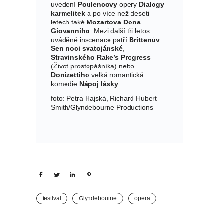
uvedení
Poulencovy
opery
Dialogy
karmelitek
a po více než deseti
letech také
Mozartova Dona
Giovanniho
. Mezi další tři letos
uváděné inscenace patří
Brittenův
Sen noci svatojánské
,
Stravinského Rake’s Progress
(Život prostopášníka) nebo
Donizettiho
velká romantická
komedie
Nápoj lásky
.
foto: Petra Hajská, Richard Hubert
Smith/Glyndebourne Productions
festival
Glyndebourne
opera