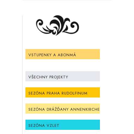
VSTUPENKY A ABONMÁ
VŠECHNY PROJEKTY
SEZÓNA PRAHA RUDOLFINUM
SEZÓNA DRÁŽĎANY ANNENKIRCHE
SEZÓNA VZLET