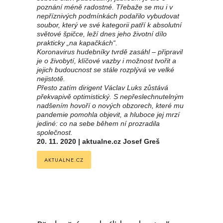
poznání méně radostné. Třebaže se mu i v
nepříznivých podmínkách podařilo vybudovat
soubor, který ve své kategorii patří k absolutní
světové špičce, leží dnes jeho životní dílo
prakticky „na kapačkách“.
Koronavirus hudebníky tvrdě zasáhl – připravil
je o živobytí, klíčové vazby i možnost tvořit a
jejich budoucnost se stále rozplývá ve velké
nejistotě.
Přesto zatím dirigent Václav Luks zůstává
překvapivě optimistický. S nepřeslechnutelným
nadšením hovoří o nových obzorech, které mu
pandemie pomohla objevit, a hluboce jej mrzí
jediné: co na sebe během ní prozradila
společnost.
20. 11. 2020 | aktualne.cz Josef Greš
AKTUALNE.CZ