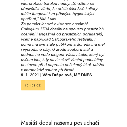
interpretace barokní hudby. „Snažíme se
přesvědčit vládu, že určitá část živé kultury
může fungovat i za přísných hygienických
opatření,“ říká Luks.
Za patnáct let své existence ansámbl
Collegium 1704 dosáhl na spoustu prestižních
ocenění i angažmá od prestižních pořadatelů,
včetně například Salcburského festivalu. I
doma má své stálé publikum a donedávna měl
i vyprodané sály. U zrodu souboru stál a
dodnes ho vede dirigent Václav Luks, který byl
ovšem loni, kdy navíc slavil vlastní padesátiny,
postaven před naprosto nečekaný úkol: udržet
v koronakrizi soubor při životě.
9. 1. 2021 | Věra Drápelová, MF DNES
IDNES.CZ
Mesiáš dodal našemu posluchači