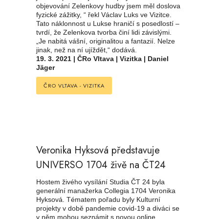
objevování Zelenkovy hudby jsem měl doslova
fyzické zážitky, “ řekl Václav Luks ve Vizitce.
Tato náklonnost u Lukse hraničí s posedlostí –
tvrdí, že Zelenkova tvorba činí lidi závislými.
„Je nabitá vášní, originalitou a fantazií. Nelze
jinak, než na ní ujíždět,“ dodává.
19. 3. 2021 | ČRo Vltava | Vizitka | Daniel
Jäger
ČRO VLTAVA - VIZITKA
Veronika Hyksová představuje
UNIVERSO 1704 živě na ČT24
Hostem živého vysílání Studia ČT 24 byla
generální manažerka Collegia 1704 Veronika
Hyksová. Tématem pořadu byly Kulturní
projekty v době pandemie covid-19 a diváci se
v něm mohou seznámit s novou online