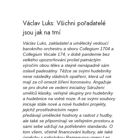
Václav Luks: Všichni pořadatelé
jsou jak na trní
Václav Luks, zakladatel a umělecký vedoucí
barokního orchestru a sboru Collegium 1704 a
Collegium Vocale 174, v době pandemie bez
velkého upozorňování prošel patnáctým
výročím obou těles a stejně nenápadně sám
oslavil padesátiny. Těžce se svými hudebníky
nese následky vládních opatření, která už rok
mají za cíl omezit šíření koronaviru. Angažuje
se pro druhé ve vedení iniciativy Sdružení
umělců klasiky, veřejné skupiny pro hudebníky
a hudebnice na volné noze. A se svými soubory
iniciuje stále nové a nové hudební projekty,
jejichž prostřednictvím nejen
předávají umělecké hodnoty a radost z hudby,
ale také se připomínají ve veřejném prostoru a
sami sebe udržují na potřebném standardu. O
tom všem, včetně financování kultury, ale také
úspěchu s nahrávkou Rameauovy opery Les