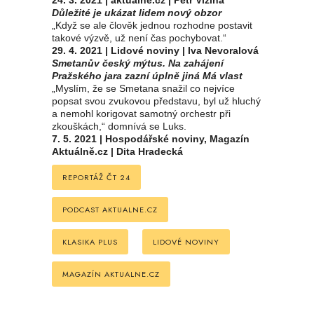
24. 3. 2021 | aktualne.cz | Petr Vizina
Důležité je ukázat lidem nový obzor
„Když se ale člověk jednou rozhodne postavit
takové výzvě, už není čas pochybovat.“
29. 4. 2021 | Lidové noviny | Iva Nevoralová
Smetanův český mýtus. Na zahájení
Pražského jara zazní úplně jiná Má vlast
„Myslím, že se Smetana snažil co nejvíce
popsat svou zvukovou představu, byl už hluchý
a nemohl korigovat samotný orchestr při
zkouškách,“ domnívá se Luks.
7. 5. 2021 | Hospodářské noviny, Magazín
Aktuálně.cz | Dita Hradecká
REPORTÁŽ ČT 24
PODCAST AKTUALNE.CZ
KLASIKA PLUS
LIDOVÉ NOVINY
MAGAZÍN AKTUALNE.CZ