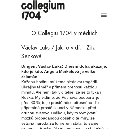
O Collegiu 1704 v médiích
Václav Luks / Jak to vidí… Zita
Senková
Dirigent Václav Luks: Dnešní doba ukazuje,
kdo je kdo. Angela Merkelová je velké
zklamání
Každou hodinu můžeme sledovat tragédii
Ukrajiny téměř v přímém přenosu každou
minutu. Ale není tak viditelné, že se to týká i
Ruska. My vidíme, že Putinova podpora je
přes 80 %, to je prostě něco otřesného. To
připomíná prostě situaci v Německu před
druhou světovou válkou, kdy to vymývání
mozků propagandou dosáhlo té míry, že
většina národa za führerem stála, to samé
vidíme i v Rusku. Ale je tam spousta statečných