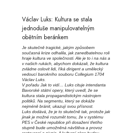
Václav Luks: Kultura se stala
jednoduše manipulovatelným
obětním beránkem
Je skutečně tragické, jakým způsobem
současná krize odhalila, jak zanedbatelnou roli
hraje kultura ve společnosti. Ale je to i na nás a
v našich rukách, abychom dokázali, že kultura
zvládne oslovit lidi, říká dirigent a umělecký
vedoucí barokního souboru Collegium 1704
Václav Luks.
V pořadu Jak to vidí… Luks cituje intendanta
Bavorské státní opery, který uvedl, že se
kultura stala propagandistickým nástrojem
politiků. Na segmentu, který se dokáže
nejméně bránit, ukazují svou přísnost.
Luks dodává, že je to skutečně tak, protože jak
jinak je možné rozumět tomu, že v systému
PES v České republice při dosažení třetího
stupně bude umožněná návštěva a provoz