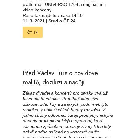
platformou UNIVERSO 1704 a originálními
video-koncerty.
Reportáž najdete v čase 14.10.
11. 3. 2021 | Studio ČT 24
ČT 24
Před Václav Luks o covidové
realitě, deziluzi a naději
Zákaz divadel a koncertů pro diváky trvá už
bezmála tři měsíce. Probíhají intenzivní
diskuse, zda, kdy a za jakých podmínek tyto
restrikce v oblasti vážné hudby rozvolnit. Z
jedné strany odborníci varují před psychickými
dopady protiepidemických opatření, která
zásadním způsobem omezují životy lidí a kdy
právě hudba sdílená na koncertě může
přinášet úlevu, z druhé ti, kteří o omezování