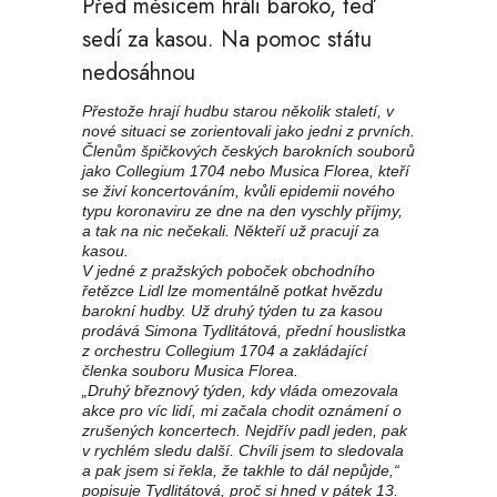
Před měsícem hráli baroko, teď
sedí za kasou. Na pomoc státu
nedosáhnou
Přestože hrají hudbu starou několik staletí, v
nové situaci se zorientovali jako jedni z prvních.
Členům špičkových českých barokních souborů
jako Collegium 1704 nebo Musica Florea, kteří
se živí koncertováním, kvůli epidemii nového
typu koronaviru ze dne na den vyschly příjmy,
a tak na nic nečekali. Někteří už pracují za
kasou.
V jedné z pražských poboček obchodního
řetězce Lidl lze momentálně potkat hvězdu
barokní hudby. Už druhý týden tu za kasou
prodává Simona Tydlitátová, přední houslistka
z orchestru Collegium 1704 a zakládající
členka souboru Musica Florea.
„Druhý březnový týden, kdy vláda omezovala
akce pro víc lidí, mi začala chodit oznámení o
zrušených koncertech. Nejdřív padl jeden, pak
v rychlém sledu další. Chvíli jsem to sledovala
a pak jsem si řekla, že takhle to dál nepůjde,“
popisuje Tydlitátová, proč si hned v pátek 13.