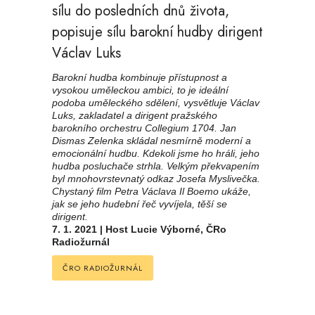
sílu do posledních dnů života,
popisuje sílu barokní hudby dirigent
Václav Luks
Barokní hudba kombinuje přístupnost a
vysokou uměleckou ambici, to je ideální
podoba uměleckého sdělení, vysvětluje Václav
Luks, zakladatel a dirigent pražského
barokního orchestru Collegium 1704. Jan
Dismas Zelenka skládal nesmírně moderní a
emocionální hudbu. Kdekoli jsme ho hráli, jeho
hudba posluchače strhla. Velkým překvapením
byl mnohovrstevnatý odkaz Josefa Myslivečka.
Chystaný film Petra Václava Il Boemo ukáže,
jak se jeho hudební řeč vyvíjela, těší se
dirigent.
7. 1. 2021 | Host Lucie Výborné, ČRo
Radiožurnál
ČRO RADIOŽURNÁL