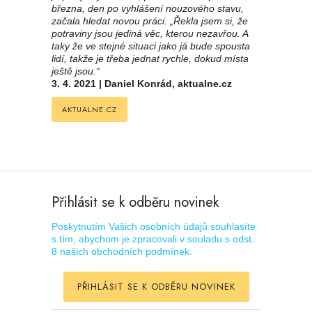
března, den po vyhlášení nouzového stavu,
začala hledat novou práci. „Řekla jsem si, že
potraviny jsou jediná věc, kterou nezavřou. A
taky že ve stejné situaci jako já bude spousta
lidí, takže je třeba jednat rychle, dokud místa
ještě jsou.“
3. 4. 2021 | Daniel Konrád, aktualne.cz
AKTUALNE.CZ
Přihlásit se k odběru novinek
Poskytnutím Vašich osobních údajů souhlasíte
s tím, abychom je zpracovali v souladu s odst.
8 našich obchodních podmínek.
PŘIHLÁSIT SE K ODBĚRU NOVINEK