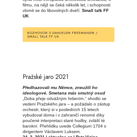
filmu, na nějž se čeká několik let, i schopnosti
vlomit se do libovolných dveří.
Small talk FF
UK
ROZHOVOR S DANIELEM FREEMANEM /
SMALL TALK FF UK
Pražské jaro 2021
Předhazovali mu Němce, zneužili ho
ideologové. Smetana más smutný osud
„Doba přeje odvážným řešením,“ shodlo se
vedení Pražského jara – a požádalo o zástup
orchestr, který si v posledních 15 letech
vybudoval doma i v zahraničí renomé díky
poučené interpretaci staré hudby, zvlášť té
barokní. Přehlídku uvede Collegium 1704 s
dirigentem Václavem Luksem.