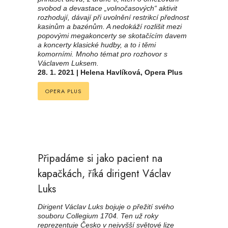
svobod a devastace „volnočasových“ aktivit
rozhodují, dávají při uvolnění restrikcí přednost
kasinům a bazénům. A nedokáží rozlišit mezi
popovými megakoncerty se skotačícím davem
a koncerty klasické hudby, a to i těmi
komorními. Mnoho témat pro rozhovor s
Václavem Luksem.
28. 1. 2021 | Helena Havlíková, Opera Plus
OPERA PLUS
Připadáme si jako pacient na
kapačkách, říká dirigent Václav
Luks
Dirigent Václav Luks bojuje o přežití svého
souboru Collegium 1704. Ten už roky
reprezentuje Česko v nejvyšší světové lize