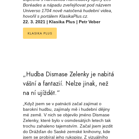
Boréades a nápadu zveřejňovat pod názvem
Universo 1704 nově natočená hudební videa,
hovořil s portálem KlasikaPlus.cz.
22. 3. 2021 | Klasika Plus | Petr Veber
KLASIKA PLUS
„Hudba Dismase Zelenky je nabitá
vášní a fantazií. Nelze jinak, než
na ní ujíždět.“
„Když jsem se v patnácti začal zajímat o
barokní hudbu, zajímaly mě i hudební dějiny
mé země. V nich se objevilo jméno Dismase
Zelenky, které bylo v osmdesátých letech tak
trochu zahaleno tajemstvím. Začal jsem jezdit
do Drážďan do Saské zemské knihovny, kde
jsem se probíral jeho rukopisy. Z vizuálního