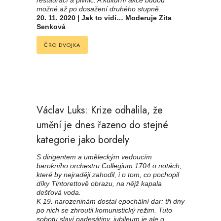
restaurací a pivnic. A kulturní akce budou
možné až po dosažení druhého stupně.
20. 11. 2020 | Jak to vidí… Moderuje Zita
Senková
ČRO DVOJKA
Václav Luks: Krize odhalila, že
umění je dnes řazeno do stejné
kategorie jako bordely
S dirigentem a uměleckým vedoucím
barokního orchestru Collegium 1704 o notách,
které by nejraději zahodil, i o tom, co pochopil
díky Tintorettově obrazu, na nějž kapala
dešťová voda.
K 19. narozeninám dostal epochální dar: tři dny
po nich se zhroutil komunistický režim. Tuto
sobotu slaví padesátiny, jubileum je ale o