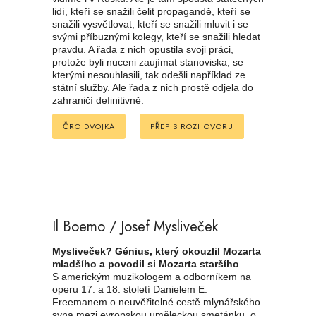
lidí, kteří se snažili čelit propagandě, kteří se
snažili vysvětlovat, kteří se snažili mluvit i se
svými příbuznými kolegy, kteří se snažili hledat
pravdu. A řada z nich opustila svoji práci,
protože byli nuceni zaujímat stanoviska, se
kterými nesouhlasili, tak odešli například ze
státní služby. Ale řada z nich prostě odjela do
zahraničí definitivně.
ČRO DVOJKA
PŘEPIS ROZHOVORU
Il Boemo / Josef Mysliveček
Mysliveček? Génius, který okouzlil Mozarta
mladšího a povodil si Mozarta staršího
S americkým muzikologem a odborníkem na
operu 17. a 18. století Danielem E.
Freemanem o neuvěřitelné cestě mlynářského
syna mezi evropskou uměleckou smetánku, o