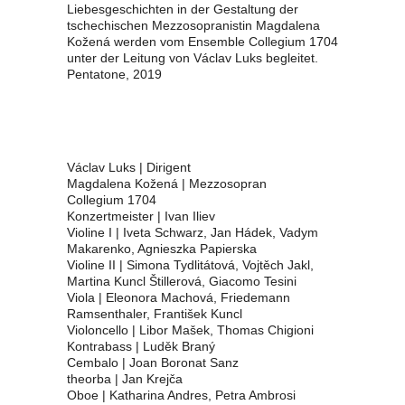
Liebesgeschichten in der Gestaltung der
tschechischen Mezzosopranistin Magdalena
Kožená werden vom Ensemble Collegium 1704
unter der Leitung von Václav Luks begleitet.
Pentatone, 2019
Václav Luks | Dirigent
Magdalena Kožená | Mezzosopran
Collegium 1704
Konzertmeister | Ivan Iliev
Violine I | Iveta Schwarz, Jan Hádek, Vadym
Makarenko, Agnieszka Papierska
Violine II | Simona Tydlitátová, Vojtěch Jakl,
Martina Kuncl Štillerová, Giacomo Tesini
Viola | Eleonora Machová, Friedemann
Ramsenthaler, František Kuncl
Violoncello | Libor Mašek, Thomas Chigioni
Kontrabass | Luděk Braný
Cembalo | Joan Boronat Sanz
theorba | Jan Krejča
Oboe | Katharina Andres, Petra Ambrosi