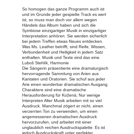
So homogen das ganze Programm auch ist
und im Grunde jeder gespielte Track es wert
ist, so muss man doch vor allem wegen
Händels das Album haben und sich die
Symbiose einzigartiger Musik in einzigartiger
Interpretation anhören. Sie werden sicherlich
bei jedem Treffen etwas Neues entdecken.
Was Ms. Leather betrifft, sind Reife, Wissen,
Verbundenheit und Heiligkeit in jedem Satz
enthalten. Musik und Texte sind das eine.
Luboš Stehlík, Harmonie
Die Sängerin präsentierte eine dramaturgisch
hervorragende Sammlung von Arien aus
Kantaten und Oratorien. Sie schuf aus jeder
Arie einen wunderbar dramatischen Ausgang.
Charaktere sind eine dramatische
Herausforderung für Kožená; Nur wenige
Interpreten Alter Musik arbeiten mit so viel
Ausdruck. Manchmal zögert er nicht, einen
verzerrten Ton zu verwenden, um einen
angemessenen dramatischen Ausdruck
hervorzurufen, und arbeitet mit einer
unglaublich reichen Ausdruckspalette. Es ist
jedoch Ausdruckskraft unter perfekter