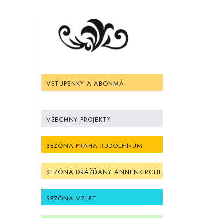
VSTUPENKY A ABONMÁ
VŠECHNY PROJEKTY
SEZÓNA PRAHA RUDOLFINUM
SEZÓNA DRÁŽĎANY ANNENKIRCHE
SEZÓNA VZLET